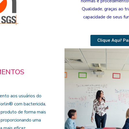
normas e procedimento
Qualidade, graças ao tr
capacidade de seus fun
Clique Aqui! Pa
MENTOS
ento aos usuários do
rlin® com bactericida,
o produto de forma mais
 proporcionando uma
a mais eficaz.