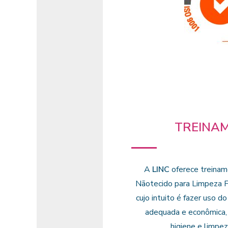
TREINA
A
LINC
oferece treinam
Nãotecido para Limpeza Fo
cujo intuito é fazer uso d
adequada e econômica,
higiene e limpez