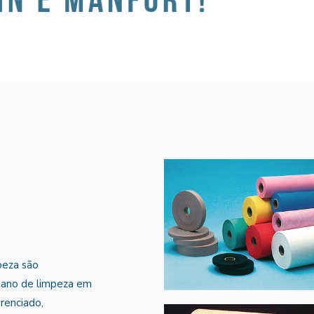
peza são
 pano de limpeza em
erenciado,