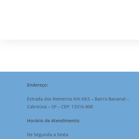
Endereço:
Estrada dos Romeiros Km 69,5 – Bairro Bananal –
Cabreúva – SP – CEP: 13316-808
Horário de Atendimento:
De Segunda a Sexta