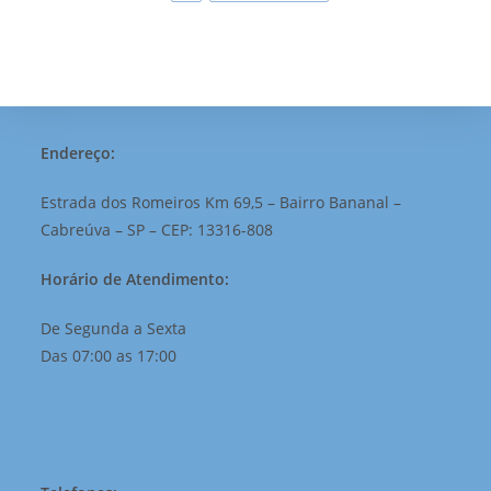
Endereço:
Estrada dos Romeiros Km 69,5 – Bairro Bananal –
Cabreúva – SP – CEP: 13316-808
Horário de Atendimento:
De Segunda a Sexta
Das 07:00 as 17:00