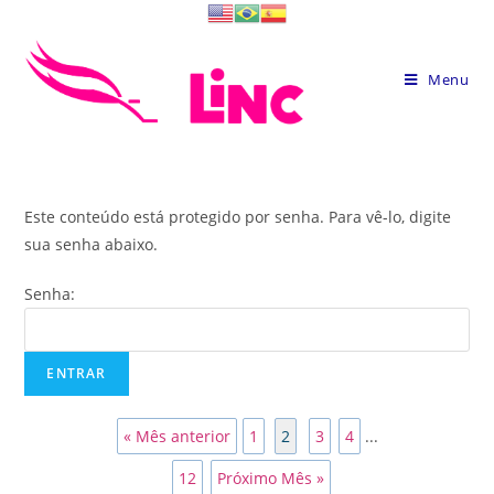
Skip
to
content
Menu
Este conteúdo está protegido por senha. Para vê-lo, digite
sua senha abaixo.
Senha:
« Mês anterior
1
2
3
4
...
12
Próximo Mês »