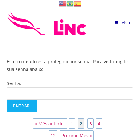
Skip
to
content
Menu
Este conteúdo está protegido por senha. Para vê-lo, digite
sua senha abaixo.
Senha:
« Mês anterior
1
2
3
4
...
12
Próximo Mês »