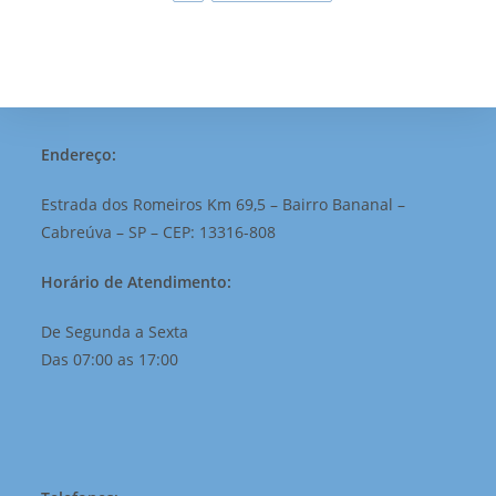
Endereço:
Estrada dos Romeiros Km 69,5 – Bairro Bananal –
Cabreúva – SP – CEP: 13316-808
Horário de Atendimento:
De Segunda a Sexta
Das 07:00 as 17:00