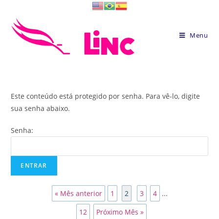
Skip
to
content
Menu
Este conteúdo está protegido por senha. Para vê-lo, digite
sua senha abaixo.
Senha:
« Mês anterior
1
2
3
4
...
12
Próximo Mês »