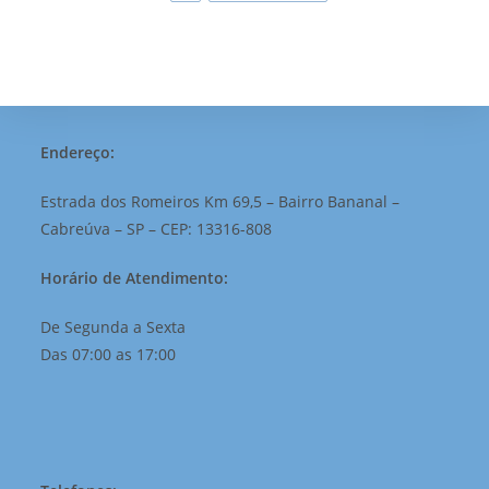
Endereço:
Estrada dos Romeiros Km 69,5 – Bairro Bananal –
Cabreúva – SP – CEP: 13316-808
Horário de Atendimento:
De Segunda a Sexta
Das 07:00 as 17:00