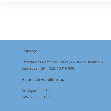
Endereço:
Estrada dos Romeiros Km 69,5 – Bairro Bananal –
Cabreúva – SP – CEP: 13316-808
Horário de Atendimento:
De Segunda a Sexta
Das 07:00 as 17:00