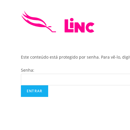
Skip
to
content
Este conteúdo está protegido por senha. Para vê-lo, dig
Senha: