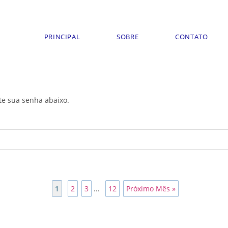
PRINCIPAL
SOBRE
CONTATO
ite sua senha abaixo.
1
2
3
...
12
Próximo Mês »