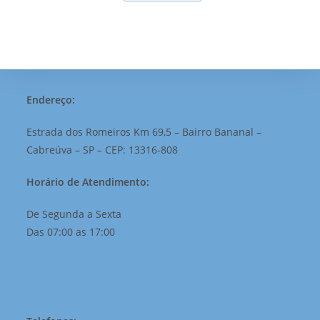
Endereço:
Estrada dos Romeiros Km 69,5 – Bairro Bananal –
Cabreúva – SP – CEP: 13316-808
Horário de Atendimento:
De Segunda a Sexta
Das 07:00 as 17:00