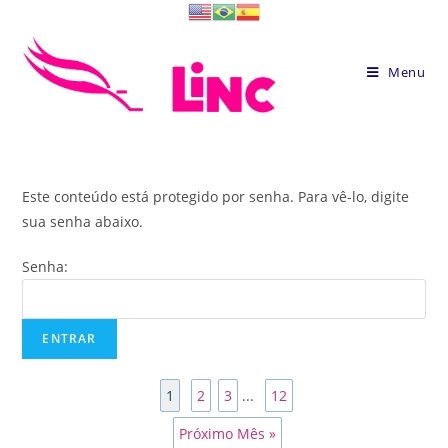
Skip
to
content
Menu
Este conteúdo está protegido por senha. Para vê-lo, digite
sua senha abaixo.
Senha:
1
2
3
...
12
Próximo Mês »