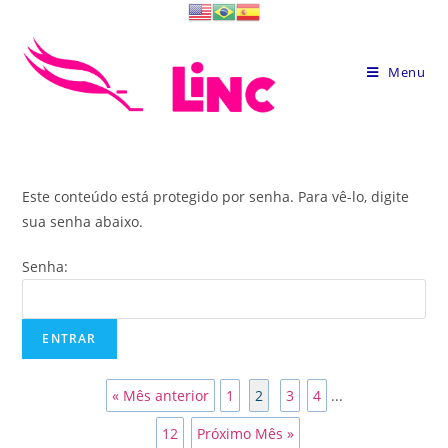
Skip
to
content
Menu
Este conteúdo está protegido por senha. Para vê-lo, digite
sua senha abaixo.
Senha:
« Mês anterior
1
2
3
4
...
12
Próximo Mês »