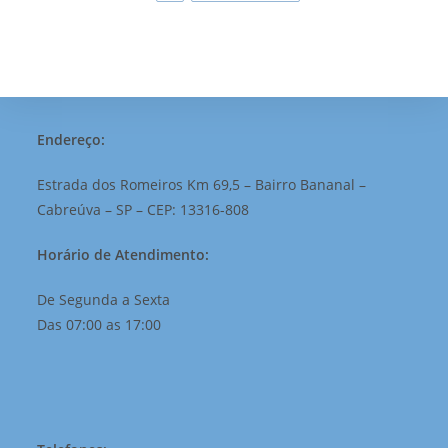
Endereço:
Estrada dos Romeiros Km 69,5 – Bairro Bananal –
Cabreúva – SP – CEP: 13316-808
Horário de Atendimento:
De Segunda a Sexta
Das 07:00 as 17:00