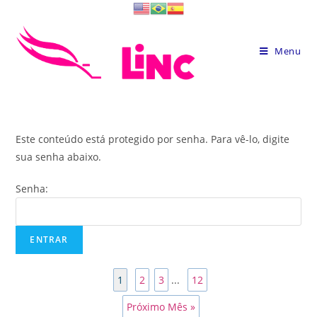
Skip
to
content
Menu
Este conteúdo está protegido por senha. Para vê-lo, digite
sua senha abaixo.
Senha:
1
2
3
...
12
Próximo Mês »