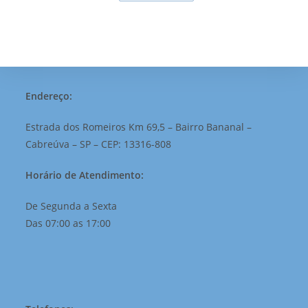
Endereço:
Estrada dos Romeiros Km 69,5 – Bairro Bananal –
Cabreúva – SP – CEP: 13316-808
Horário de Atendimento:
De Segunda a Sexta
Das 07:00 as 17:00