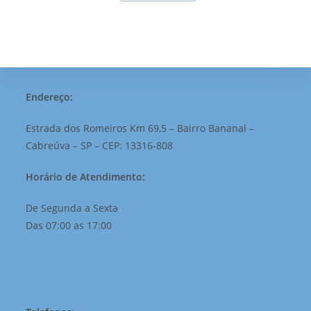
Endereço:
Estrada dos Romeiros Km 69,5 – Bairro Bananal –
Cabreúva – SP – CEP: 13316-808
Horário de Atendimento:
De Segunda a Sexta
Das 07:00 as 17:00