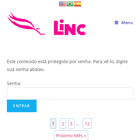
Skip
to
content
Menu
Este conteúdo está protegido por senha. Para vê-lo, digite
sua senha abaixo.
Senha:
1
2
3
...
12
Próximo Mês »