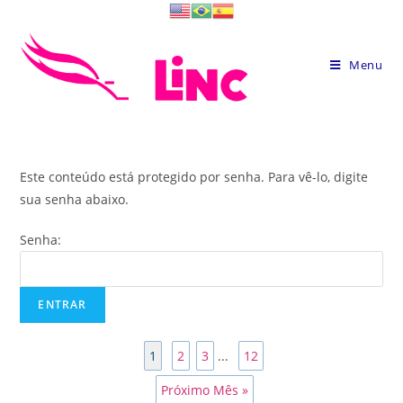
Skip
to
content
Menu
Este conteúdo está protegido por senha. Para vê-lo, digite
sua senha abaixo.
Senha:
1
2
3
...
12
Próximo Mês »