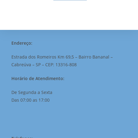
Endereço:
Estrada dos Romeiros Km 69,5 – Bairro Bananal –
Cabreúva – SP – CEP: 13316-808
Horário de Atendimento:
De Segunda a Sexta
Das 07:00 as 17:00