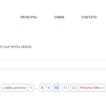
PRINCIPAL
SOBRE
CONTATO
ite sua senha abaixo.
« Mês anterior
1
...
8
9
10
11
12
Próximo Mês »