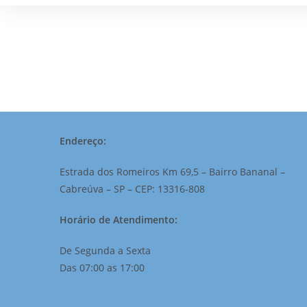
Endereço:
Estrada dos Romeiros Km 69,5 – Bairro Bananal –
Cabreúva – SP – CEP: 13316-808
Horário de Atendimento:
De Segunda a Sexta
Das 07:00 as 17:00