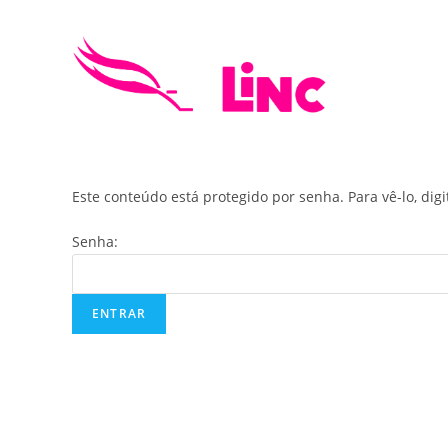
Skip
to
content
Este conteúdo está protegido por senha. Para vê-lo, dig
Senha: