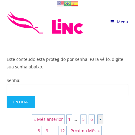
Skip
to
content
Menu
Este conteúdo está protegido por senha. Para vê-lo, digite
sua senha abaixo.
Senha:
« Mês anterior
1
...
5
6
7
8
9
...
12
Próximo Mês »