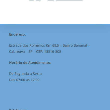
Endereço:
Estrada dos Romeiros Km 69,5 – Bairro Bananal –
Cabreúva – SP – CEP: 13316-808
Horário de Atendimento:
De Segunda a Sexta
Das 07:00 as 17:00