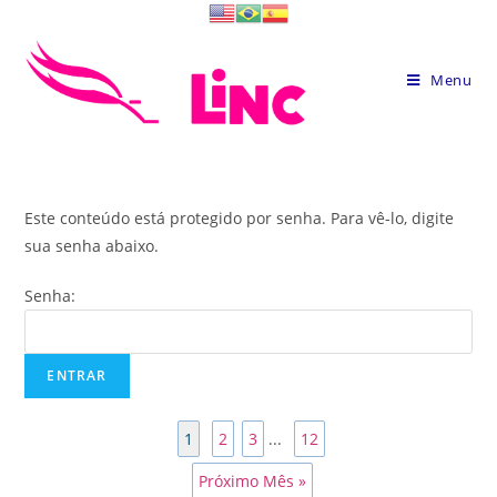
Skip
to
content
Menu
Este conteúdo está protegido por senha. Para vê-lo, digite
sua senha abaixo.
Senha:
1
2
3
...
12
Próximo Mês »