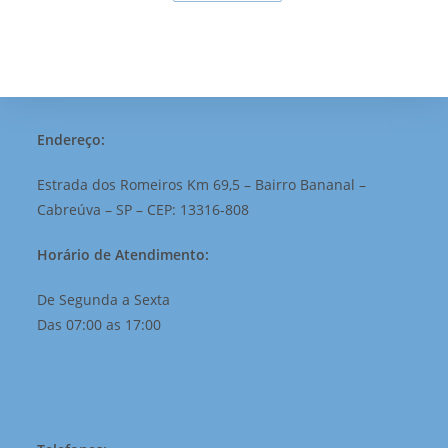
Endereço:
Estrada dos Romeiros Km 69,5 – Bairro Bananal –
Cabreúva – SP – CEP: 13316-808
Horário de Atendimento:
De Segunda a Sexta
Das 07:00 as 17:00