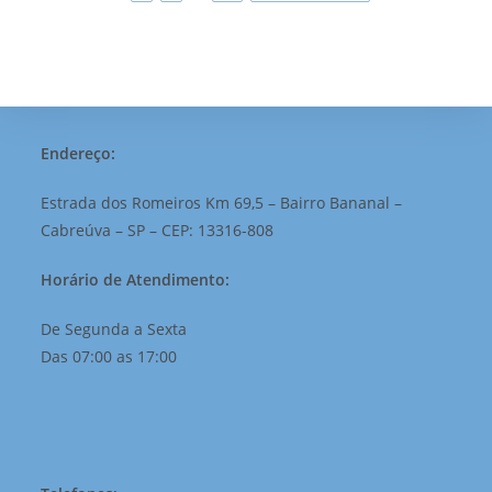
Endereço:
Estrada dos Romeiros Km 69,5 – Bairro Bananal –
Cabreúva – SP – CEP: 13316-808
Horário de Atendimento:
De Segunda a Sexta
Das 07:00 as 17:00