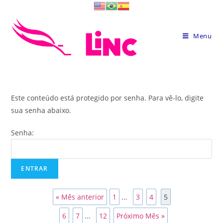
Skip
to
content
Menu
Este conteúdo está protegido por senha. Para vê-lo, digite
sua senha abaixo.
Senha:
« Mês anterior
1
...
3
4
5
6
7
...
12
Próximo Mês »