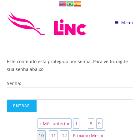
Skip
to
content
Menu
Este conteúdo está protegido por senha. Para vê-lo, digite
sua senha abaixo.
Senha:
« Mês anterior
1
...
8
9
10
11
12
Próximo Mês »