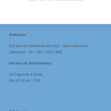
Endereço:
Estrada dos Romeiros Km 69,5 – Bairro Bananal –
Cabreúva – SP – CEP: 13316-808
Horário de Atendimento:
De Segunda a Sexta
Das 07:00 as 17:00