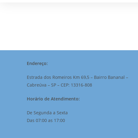
Endereço:
Estrada dos Romeiros Km 69,5 – Bairro Bananal –
Cabreúva – SP – CEP: 13316-808
Horário de Atendimento:
De Segunda a Sexta
Das 07:00 as 17:00