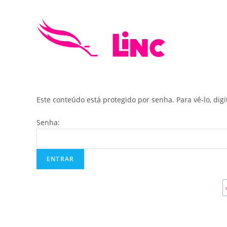
Skip
to
content
Este conteúdo está protegido por senha. Para vê-lo, dig
Senha: