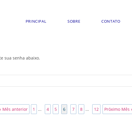
PRINCIPAL
SOBRE
CONTATO
ite sua senha abaixo.
« Mês anterior
1
...
4
5
6
7
8
...
12
Próximo Mês 