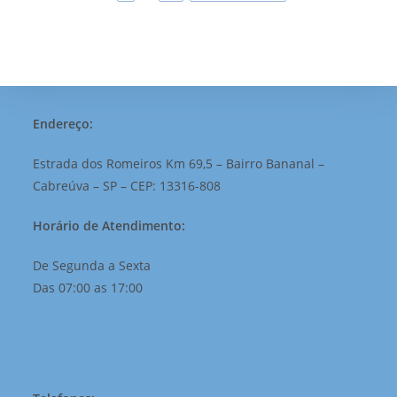
Endereço:
Estrada dos Romeiros Km 69,5 – Bairro Bananal –
Cabreúva – SP – CEP: 13316-808
Horário de Atendimento:
De Segunda a Sexta
Das 07:00 as 17:00