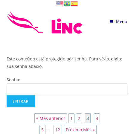
Skip
to
content
Menu
Este conteúdo está protegido por senha. Para vê-lo, digite
sua senha abaixo.
Senha:
« Mês anterior
1
2
3
4
5
...
12
Próximo Mês »