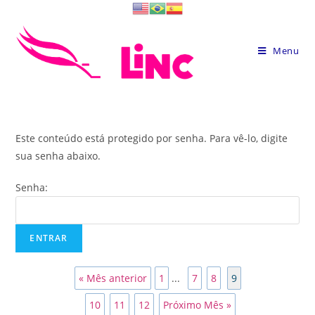
Skip
to
content
Menu
Este conteúdo está protegido por senha. Para vê-lo, digite
sua senha abaixo.
Senha:
« Mês anterior
1
...
7
8
9
10
11
12
Próximo Mês »