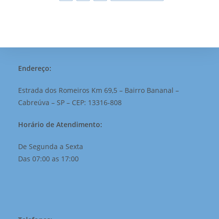
Endereço:
Estrada dos Romeiros Km 69,5 – Bairro Bananal –
Cabreúva – SP – CEP: 13316-808
Horário de Atendimento:
De Segunda a Sexta
Das 07:00 as 17:00