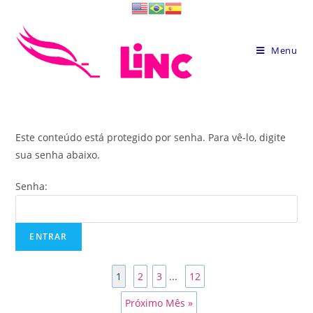
Skip
to
content
Menu
Este conteúdo está protegido por senha. Para vê-lo, digite
sua senha abaixo.
Senha:
1
2
3
...
12
Próximo Mês »