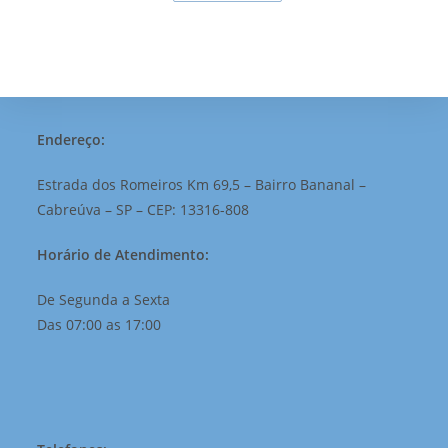
Endereço:
Estrada dos Romeiros Km 69,5 – Bairro Bananal –
Cabreúva – SP – CEP: 13316-808
Horário de Atendimento:
De Segunda a Sexta
Das 07:00 as 17:00