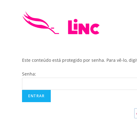
Skip
to
content
Este conteúdo está protegido por senha. Para vê-lo, dig
Senha: