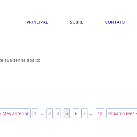
PRINCIPAL
SOBRE
CONTATO
ite sua senha abaixo.
« Mês anterior
1
...
3
4
5
6
7
...
12
Próximo Mês 