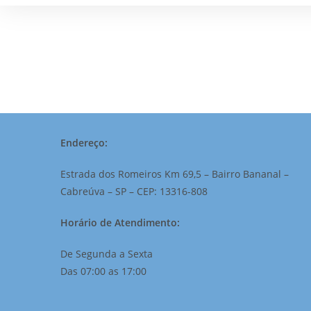
Endereço:
Estrada dos Romeiros Km 69,5 – Bairro Bananal –
Cabreúva – SP – CEP: 13316-808
Horário de Atendimento:
De Segunda a Sexta
Das 07:00 as 17:00