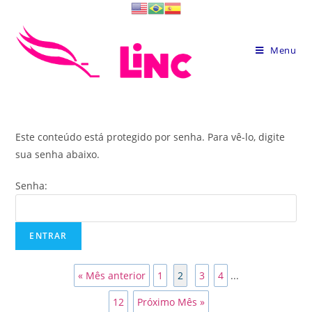
Skip
to
content
Menu
Este conteúdo está protegido por senha. Para vê-lo, digite
sua senha abaixo.
Senha:
« Mês anterior
1
2
3
4
...
12
Próximo Mês »