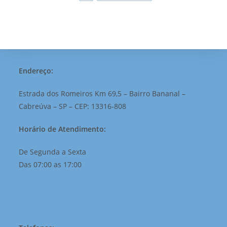
Endereço:
Estrada dos Romeiros Km 69,5 – Bairro Bananal –
Cabreúva – SP – CEP: 13316-808
Horário de Atendimento:
De Segunda a Sexta
Das 07:00 as 17:00