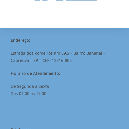
Endereço:
Estrada dos Romeiros Km 69,5 – Bairro Bananal –
Cabreúva – SP – CEP: 13316-808
Horário de Atendimento:
De Segunda a Sexta
Das 07:00 as 17:00