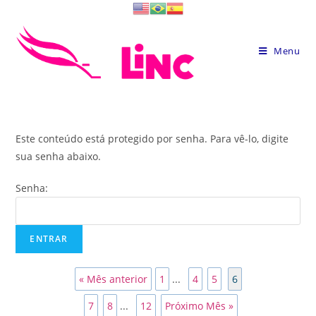
Skip
to
content
Menu
Este conteúdo está protegido por senha. Para vê-lo, digite
sua senha abaixo.
Senha:
« Mês anterior
1
...
4
5
6
7
8
...
12
Próximo Mês »