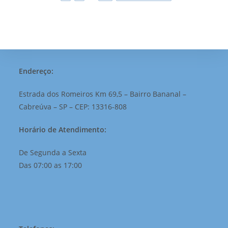
Endereço:
Estrada dos Romeiros Km 69,5 – Bairro Bananal –
Cabreúva – SP – CEP: 13316-808
Horário de Atendimento:
De Segunda a Sexta
Das 07:00 as 17:00