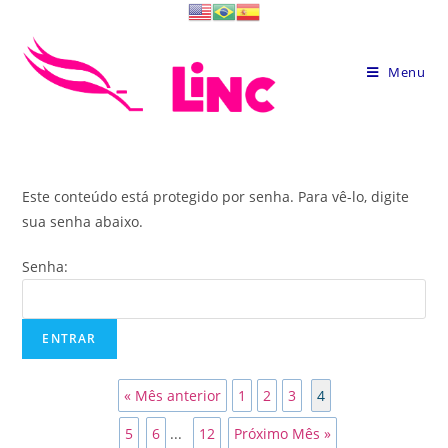
Skip
to
content
Menu
Este conteúdo está protegido por senha. Para vê-lo, digite
sua senha abaixo.
Senha:
« Mês anterior
1
2
3
4
5
6
...
12
Próximo Mês »