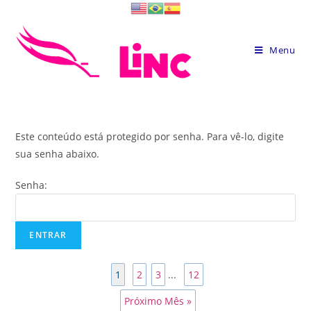
Skip
to
content
Menu
Este conteúdo está protegido por senha. Para vê-lo, digite
sua senha abaixo.
Senha:
1
2
3
...
12
Próximo Mês »