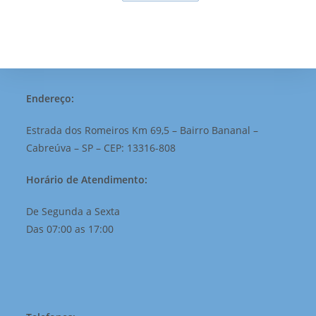
Endereço:
Estrada dos Romeiros Km 69,5 – Bairro Bananal –
Cabreúva – SP – CEP: 13316-808
Horário de Atendimento:
De Segunda a Sexta
Das 07:00 as 17:00