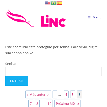
Skip
to
content
Menu
Este conteúdo está protegido por senha. Para vê-lo, digite
sua senha abaixo.
Senha:
« Mês anterior
1
...
4
5
6
7
8
...
12
Próximo Mês »