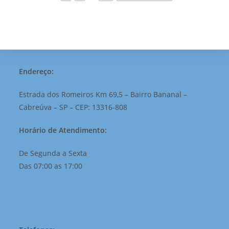
Endereço:
Estrada dos Romeiros Km 69,5 – Bairro Bananal –
Cabreúva – SP – CEP: 13316-808
Horário de Atendimento:
De Segunda a Sexta
Das 07:00 as 17:00