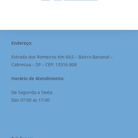
Endereço:
Estrada dos Romeiros Km 69,5 – Bairro Bananal –
Cabreúva – SP – CEP: 13316-808
Horário de Atendimento:
De Segunda a Sexta
Das 07:00 as 17:00