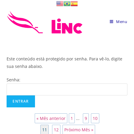
Skip
to
content
Menu
Este conteúdo está protegido por senha. Para vê-lo, digite
sua senha abaixo.
Senha:
« Mês anterior
1
...
9
10
11
12
Próximo Mês »